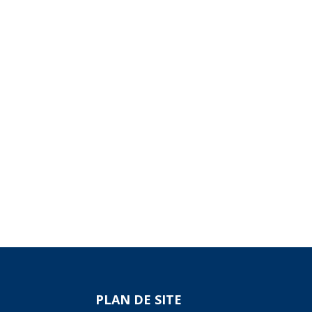
DITES
• sites internet •
PLAN DE SITE