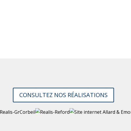
on accomplie VCOMMDESIGN! L’équipe de VCD
ement pour doter Refrabec d’un nouveau si
s fiers.
 REFRABEC [refrabec.qc.ca]
CONSULTEZ NOS RÉALISATIONS