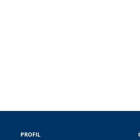
-NOUS COMMENT NOUS POUVONS VOUS ÊTRE U
 référencement (seo) • publicité internet • géné
FAITES UNE DEMANDE D'INFORMATIONS ICI...
PROFIL