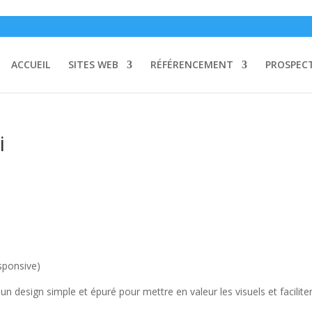
»
SANS FRAI
ACCUEIL
SITES WEB
RÉFÉRENCEMENT
PROSPEC
i
sponsive)
 design simple et épuré pour mettre en valeur les visuels et faciliter