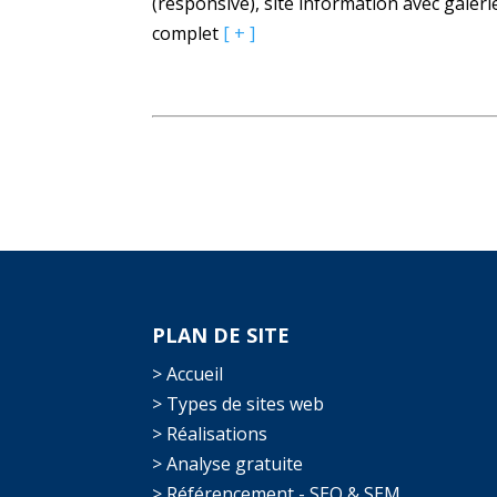
(responsive), site information avec galeri
complet
[ + ]
PLAN DE SITE
> Accueil
> Types de sites web
> Réalisations
> Analyse gratuite
> Référencement - SEO & SEM