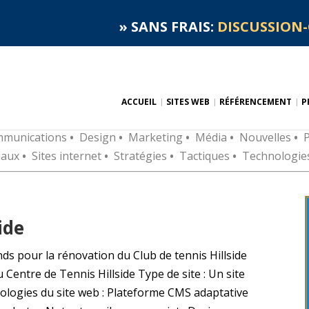
»
SANS FRAIS:
DISCUSSION-
ACCUEIL
SITES WEB
RÉFÉRENCEMENT
P
munications
•
Design
•
Marketing
•
Média
•
Nouvelles
•
P
iaux
•
Sites internet
•
Stratégies
•
Tactiques
•
Technologie
ide
nds pour la rénovation du Club de tennis Hillside
u Centre de Tennis Hillside Type de site : Un site
nologies du site web : Plateforme CMS adaptative