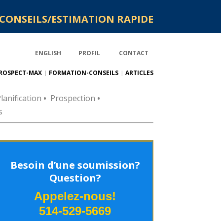
CONSEILS/ESTIMATION RAPIDE
ENGLISH
PROFIL
CONTACT
ROSPECT-MAX
FORMATION-CONSEILS
ARTICLES
lanification
•
Prospection
•
s
Besoin d’une soumission?
Question?
Appelez-nous!
514-529-5669