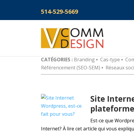
514-529-5669
CATÉGORIES :
Branding
•
Cas-type
•
Com
Référencement (SEO-SEM)
•
Réseaux soc
Site Intern
plateforme
Est-ce que Wordpres
Internet? À lire cet article qui vous expli