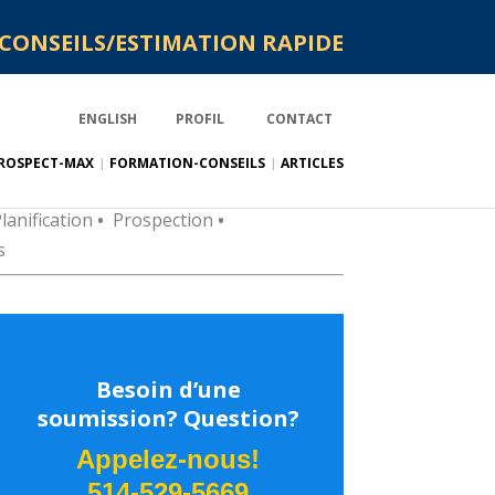
CONSEILS/ESTIMATION RAPIDE
ENGLISH
PROFIL
CONTACT
ROSPECT-MAX
FORMATION-CONSEILS
ARTICLES
lanification
•
Prospection
•
s
Besoin d’une
soumission? Question?
Appelez-nous!
514-529-5669