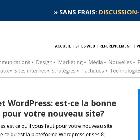
»
SANS FRAIS:
DISCUSSION-
ACCUEIL
SITES WEB
RÉFÉRENCEMENT
P
munications
•
Design
•
Marketing
•
Média
•
Nouvelles
•
P
iaux
•
Sites internet
•
Stratégies
•
Tactiques
•
Technologie
et WordPress: est-ce la bonne
 pour votre nouveau site?
s est ce qu’il vous faut pour votre nouveau site
que ce qu’est la plateforme Wordpress et ses 8