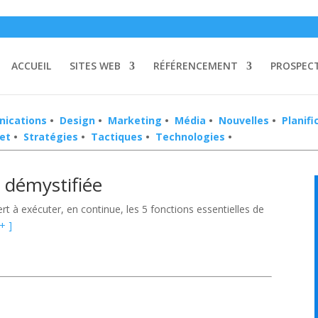
»
SANS FRAI
ACCUEIL
SITES WEB
RÉFÉRENCEMENT
PROSPEC
ications
•
Design
•
Marketing
•
Média
•
Nouvelles
•
Planifi
net
•
Stratégies
•
Tactiques
•
Technologies
•
 démystifiée
t à exécuter, en continue, les 5 fonctions essentielles de
 + ]