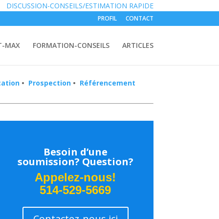
S:
DISCUSSION-CONSEILS/ESTIMATION RAPIDE
PROFIL
CONTACT
T-MAX
FORMATION-CONSEILS
ARTICLES
cation
•
Prospection
•
Référencement
Besoin d’une
soumission? Question?
Appelez-nous!
514-529-5669
Contactez-nous ici