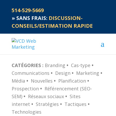
514-529-5669
»
SANS FRAIS:
DISCUSSION-
CONSEILS/ESTIMATION RAPIDE
CATÉGORIES :
Branding
•
Cas-type
•
Communications
•
Design
•
Marketing
•
Média
•
Nouvelles
•
Planification
•
Prospection
•
Référencement (SEO-
SEM)
•
Réseaux sociaux
•
Sites
internet
•
Stratégies
•
Tactiques
•
Technologies