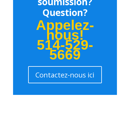
soumission?
Question?
Appelez-
nous!
514-529-
5669
Contactez-nous ici