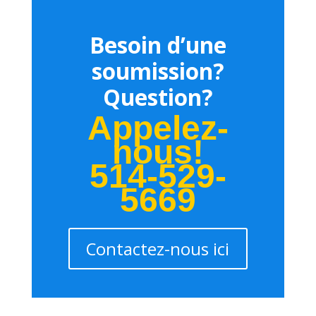
Besoin d’une
soumission?
Question?
Appelez-
nous!
514-529-
5669
Contactez-nous ici