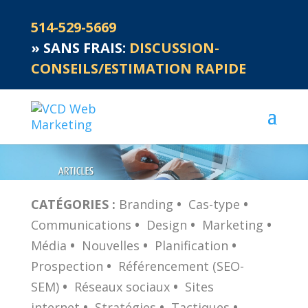
514-529-5669
»
SANS FRAIS:
DISCUSSION-
CONSEILS/ESTIMATION RAPIDE
CATÉGORIES :
Branding
•
Cas-type
•
Communications
•
Design
•
Marketing
•
Média
•
Nouvelles
•
Planification
•
Prospection
•
Référencement (SEO-
SEM)
•
Réseaux sociaux
•
Sites
internet
•
Stratégies
•
Tactiques
•