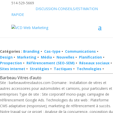
514-529-5669
»
SANS FRAIS:
DISCUSSION-CONSEILS/ESTIMATION
RAPIDE
Catégories :
Branding
•
Cas-type
•
Communications
•
Design
•
Marketing
•
Média
•
Nouvelles
•
Planification
•
Prospection
•
Référencement (SEO-SEM)
•
Réseaux sociaux
•
Sites internet
•
Stratégies
•
Tactiques
•
Technologies
•
Barbeau Vitres d’auto
Site : barbeauvitresdautos.com Domaine : Installation de vitres et
autres accessoires pour automobiles et camions, pour particuliers et
entreprises Type de site : Site corporatif mono-page; campagne de
référencement Google Ads. Technologies du site web : Plateforme
CMS adaptative (responsive); marketing de référencement à succès.
Notre travail sur ce projet : Analyse de la concurrence, conception du