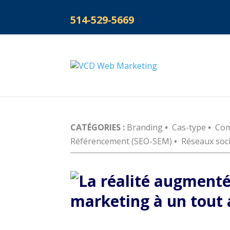
514-529-5669
CATÉGORIES :
Branding
•
Cas-type
•
Com
Référencement (SEO-SEM)
•
Réseaux soc