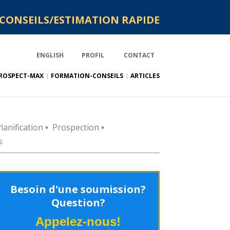
CONSEILS/ESTIMATION RAPIDE
ENGLISH
PROFIL
CONTACT
ROSPECT-MAX
FORMATION-CONSEILS
ARTICLES
lanification
•
Prospection
•
s
Besoin d'une soumission?
Question?
Appelez-nous!