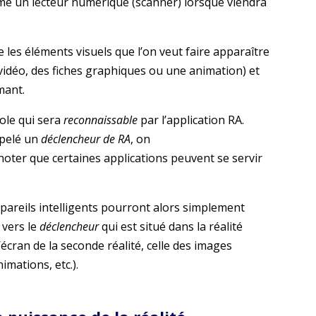
omme un lecteur numérique (scanner) lorsque viendra
e les éléments visuels que l’on veut faire apparaître
vidéo, des fiches graphiques ou une animation) et
mant.
ole qui sera
reconnaissable
par l’application RA.
ppelé un
déclencheur de RA
, on
 noter que certaines applications peuvent se servir
appareils intelligents pourront alors simplement
 vers le
déclencheur
qui est situé dans la réalité
l’écran de la seconde réalité, celle des images
imations, etc.).