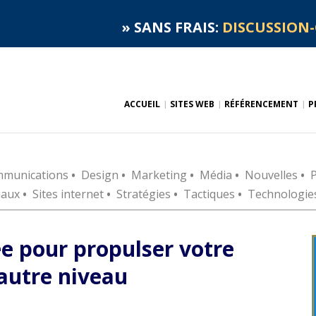
»
SANS FRAIS:
DISCUSSION-
ACCUEIL
SITES WEB
RÉFÉRENCEMENT
P
munications
•
Design
•
Marketing
•
Média
•
Nouvelles
•
P
iaux
•
Sites internet
•
Stratégies
•
Tactiques
•
Technologie