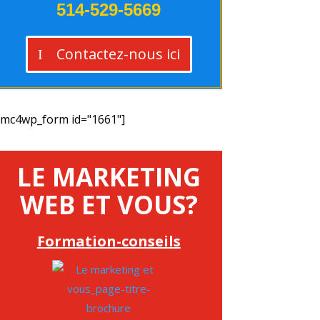
514-529-5669
Contactez-nous ici
[mc4wp_form id="1661"]
LE MARKETING
WEB ET VOUS?
Formation-conseils